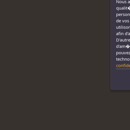
Nous a
qualit
person
de vos
utilis
afin d
D'autre
d'am�l
pouvez
techno
confid