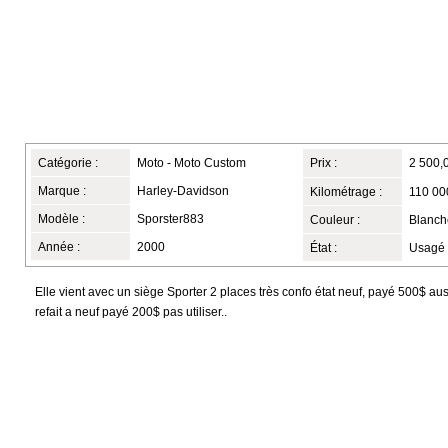
Catégorie :
Moto - Moto Custom
Prix :
2 500,
Marque :
Harley-Davidson
Kilométrage :
110 00
Modèle :
Sporster883
Couleur :
Blanche
Année :
2000
État :
Usagé
Elle vient avec un siège Sporter 2 places très confo état neuf, payé 500$ au
refait a neuf payé 200$ pas utiliser..