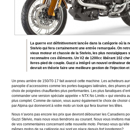
La guerre est définitivement lancée dans la catégorie où la
n
Stelvio
qui fera certainement une entrée remarquée. On retr
vieux moteur et chassie de la
Stelvio
, les plus nostalgiques 
reconnaitre ces éléments. Un V2 de 1200cc libérant 102 che
livres-pied de couple. Guzzi a intégré un nouvel ordinateur d
devrait en théorie faire une meilleure gestion de l’injection et
Un pneu arrière de 150/70-17 fait avancé cette machine. Les acheteurs aur
panoplie d’accessoires comme les portes-bagages latérales, des phares plu
choix de poignées chauffantes plus performantes. Les plus fanatiques d’en
commander une version spéciale appelée « NTX No Limits » qui viendra 
plus complet. Comme de raison, vous aurez également le choix de choisir d
par Alpina qui donneront à votre moto un look qui fera tourner les têtes.
Nous n’avons pas encore les prix que devront débourser les Canadiens pou
Guzzi Stelvio, mais nous vous tiendrons au courant. Nous vous invitons mai
de vos commentaires concernant cette nouvelle moto. Pensez-vous qu’elle r
mêmes motos de sa catégorie qui sont en place depuis fort longtemps?