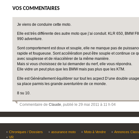
VOS COMMENTAIRES
Je viens de conduire cette moto.
Elle est très différente des autre moto que j’ai conduit. KLR 650, BMW
990 adventure.
Sont comportement est doux et souple, elle ne manque pas de puissance,
rapide et fougueuse. Sont accélération peut être souple et continue ce q
avec souplesse et de réaccélérer de la même manière.
Mais si vous choisissez de lui demander du nerf, elle vous répondra.
Elle vidre un peut plus que les BMW mais pas plus que les KTM.
Elle est Générallement équilibrer sur tout les acpect D’une double usage
sa place parmis les grande aventurière de ce monde.
8 su 10.
Commentaire de
Claude
, publié le 29 mai 2011 à 11 h 04
Chroniques / Dossiers
assurance moto
Moto à Vendre
Annonces Clas
VR