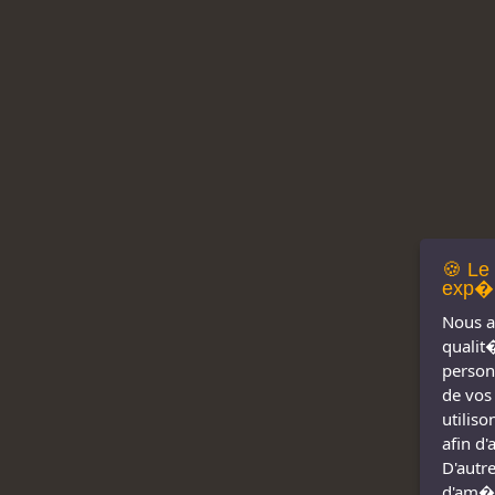
🍪 Le
exp�r
Nous a
qualit
person
de vos
utilis
afin d
D'autre
d'am�l