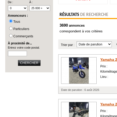
De :
À :
RÉSULTATS
DE RECHERCHE
Annonceurs :
Tous
3690
annonces
Particuliers
correspondent à vos critères
Commerçants
À proximité de...
Trier par :
Entrez votre code postal.
Yamaha 
CHERCHER
Prix :
Kilométrage
Lieu :
Date de parution : 6 août 2026
Yamaha 
Prix :
Kilométrage