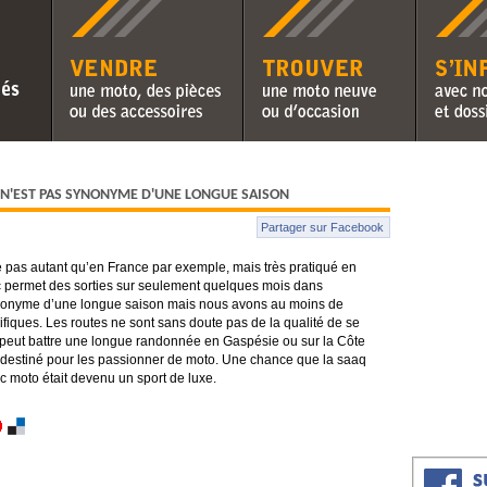
Vendre une moto, des pièces ou
Trouver une moto neuve ou
S'informer 
des accessoires
d'occasion
chroniques 
N'EST PAS SYNONYME D'UNE LONGUE SAISON
Partager sur Facebook
 pas autant qu’en France par exemple, mais très pratiqué en
c permet des sorties sur seulement quelques mois dans
nonyme d’une longue saison mais nous avons au moins de
iques. Les routes ne sont sans doute pas de la qualité de se
e peut battre une longue randonnée en Gaspésie ou sur la Côte
 destiné pour les passionner de moto. Une chance que la saaq
c moto était devenu un sport de luxe.