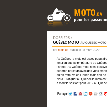
DOSSIERS /
QUÉBEC MOTO
AU QUÉBEC MOTO 
par
Moto.ca
, publié le 28 mars 2020
Au Québec la moto est assez populaire
fonction que la température du Québe
l’année. Au Québec moto n’est pas sy
superbe parcours avec des vues magnif
qu’on retrouve en Floride mais rien n
Nord. Pratiquer au Québec la moto est
à modifié ses tarif pour 2012 au Québe