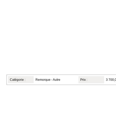
Catégorie :
Remorque - Autre
Prix :
3 700,