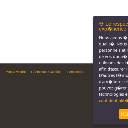
🍪 Le respec
exp�rience 
Nous avons � 
qualit�. Nous
personnels et 
de vos donn�e
utilisons des 
afin d'assurer
Copyright © Tous droit
Moto à Vendre
Annonces Classées
Annonces
D'autres t�moin
d'am�liorer et
pouvez g�rer 
technologies e
confidentialit
RE