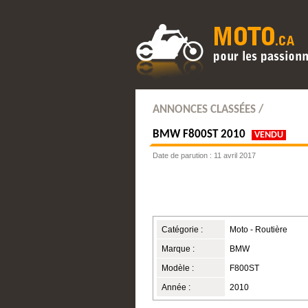
ANNONCES CLASSÉES /
BMW
F800ST 2010
VENDU
Date de parution : 11 avril 2017
Catégorie :
Moto - Routière
Marque :
BMW
Modèle :
F800ST
Année :
2010