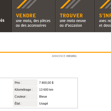
Vendre une moto, des pièces ou
Trouver une moto neuve ou
S'informer 
des accessoires
d'occasion
chroniques 
ANNONCE #
001851
Prix :
7 800,00 $
Kilométrage :
13 600 km
Couleur :
Bleue
État :
Usagé