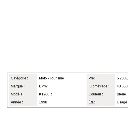
Catégorie :
Moto - Tourisme
Prix :
5 200,
Marque :
BMW
Kilométrage :
43 658
Modèle :
K1200R
Couleur :
Bleue
Année :
1998
État :
Usagé