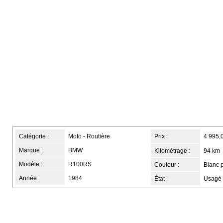
Catégorie :
Moto - Routière
Prix :
4 995,
Marque :
BMW
Kilométrage :
94 km
Modèle :
R100RS
Couleur :
Blanc 
Année :
1984
État :
Usagé