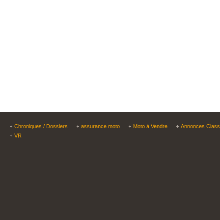
Chroniques / Dossiers
assurance moto
Moto à Vendre
Annonces Clas
VR