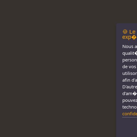
🍪 Le
exp�r
Nous a
qualit
person
de vos
utilis
afin d
D'autre
d'am�l
pouvez
techno
confid