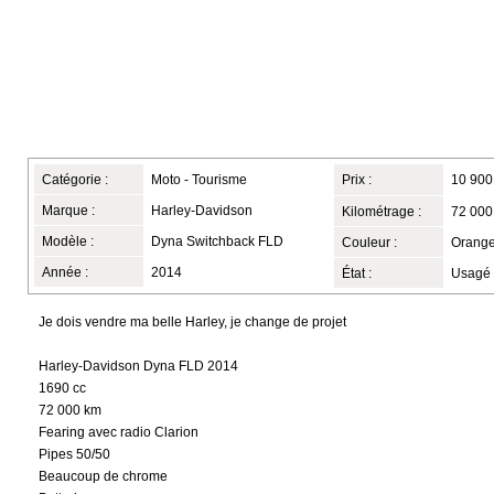
Catégorie :
Moto - Tourisme
Prix :
10 900
Marque :
Harley-Davidson
Kilométrage :
72 000
Modèle :
Dyna Switchback FLD
Couleur :
Orang
Année :
2014
État :
Usagé
Je dois vendre ma belle Harley, je change de projet
Harley-Davidson Dyna FLD 2014
1690 cc
72 000 km
Fearing avec radio Clarion
Pipes 50/50
Beaucoup de chrome