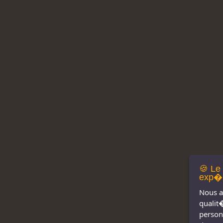
🍪 Le
exp�r
Nous a
qualit
person