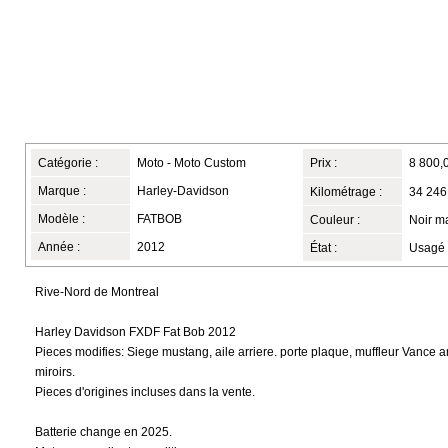
Catégorie :
Moto - Moto Custom
Prix :
8 800,
Marque :
Harley-Davidson
Kilométrage :
34 246
Modèle :
FATBOB
Couleur :
Noir m
Année :
2012
État :
Usagé
Rive-Nord de Montreal
Harley Davidson FXDF Fat Bob 2012
Pieces modifies: Siege mustang, aile arriere. porte plaque, muffleur Vance 
miroirs.
Pieces d'origines incluses dans la vente.
Batterie change en 2025.