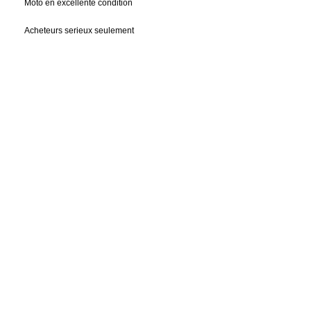
Moto en excellente condition
Acheteurs serieux seulement