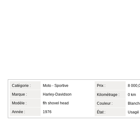
Catégorie :
Moto - Sportive
Prix :
8 000,
Marque :
Harley-Davidson
Kilométrage :
0 km
Modèle :
flh shovel head
Couleur :
Blanch
Année :
1976
État :
Usagé