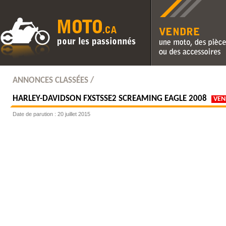
Vendre une moto, des pièc
des accessoires
ANNONCES CLASSÉES /
HARLEY-DAVIDSON
FXSTSSE2 SCREAMING EAGLE 2008
VE
Date de parution : 20 juillet 2015