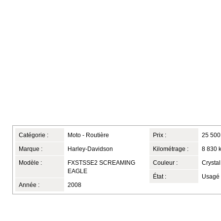
Catégorie :
Moto - Routière
Prix :
25 500
Marque :
Harley-Davidson
Kilométrage :
8 830 
Modèle :
FXSTSSE2 SCREAMING
Couleur :
Crysta
EAGLE
État :
Usagé
Année :
2008