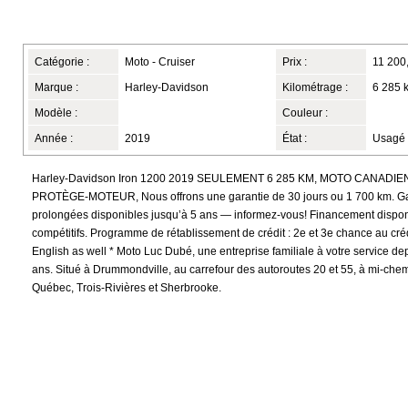
Catégorie :
Moto - Cruiser
Prix :
11 200
Marque :
Harley-Davidson
Kilométrage :
6 285 
Modèle :
Couleur :
Année :
2019
État :
Usagé
Harley-Davidson Iron 1200 2019 SEULEMENT 6 285 KM, MOTO CANADI
PROTÈGE-MOTEUR, Nous offrons une garantie de 30 jours ou 1 700 km. Ga
prolongées disponibles jusqu’à 5 ans — informez-vous! Financement dispon
compétitifs. Programme de rétablissement de crédit : 2e et 3e chance au cré
English as well * Moto Luc Dubé, une entreprise familiale à votre service d
ans. Situé à Drummondville, au carrefour des autoroutes 20 et 55, à mi-chem
Québec, Trois-Rivières et Sherbrooke.