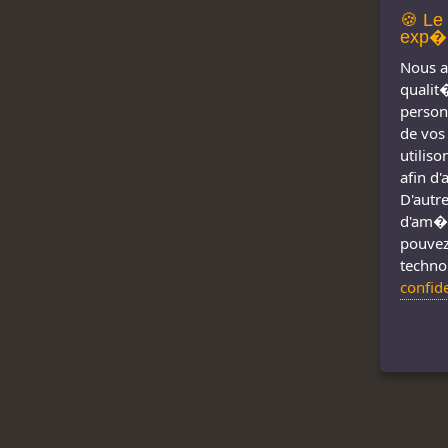
🍪 Le
exp�r
Nous a
qualit
person
de vos
utilis
afin d
D'autre
d'am�l
pouvez
techno
confid