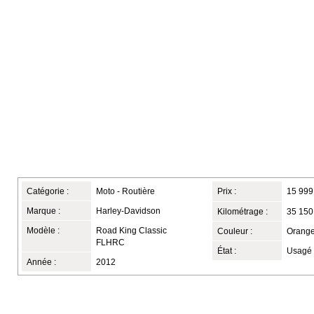
Catégorie :
Moto - Routière
Prix :
15 999
Marque :
Harley-Davidson
Kilométrage :
35 150
Modèle :
Road King Classic
Couleur :
Orang
FLHRC
État :
Usagé
Année :
2012