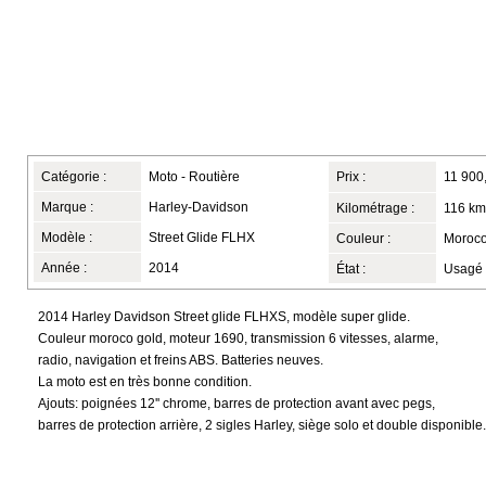
Catégorie :
Moto - Routière
Prix :
11 900
Marque :
Harley-Davidson
Kilométrage :
116 km
Modèle :
Street Glide FLHX
Couleur :
Moroco
Année :
2014
État :
Usagé
2014 Harley Davidson Street glide FLHXS, modèle super glide.
Couleur moroco gold, moteur 1690, transmission 6 vitesses, alarme,
radio, navigation et freins ABS. Batteries neuves.
La moto est en très bonne condition.
Ajouts: poignées 12'' chrome, barres de protection avant avec pegs,
barres de protection arrière, 2 sigles Harley, siège solo et double disponible.