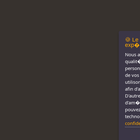
🍪 Le
exp�r
Nous a
qualit
person
de vos
utilis
afin d
D'autre
d'am�l
pouvez
techno
confid