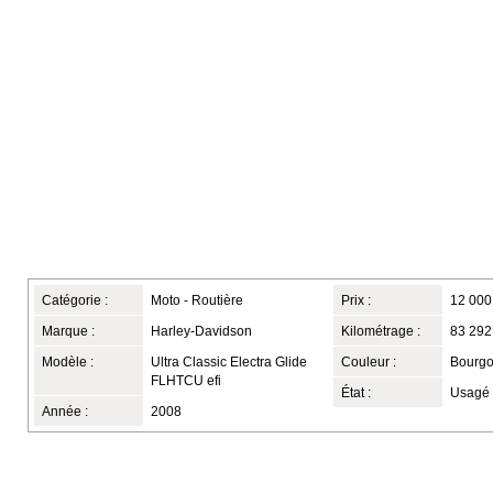
Catégorie :
Moto - Routière
Prix :
12 000
Marque :
Harley-Davidson
Kilométrage :
83 292
Modèle :
Ultra Classic Electra Glide
Couleur :
Bourg
FLHTCU efi
État :
Usagé
Année :
2008