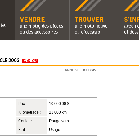
Vendre une moto, des pièces ou
Trouver une moto neuve ou
S'informer 
des accessoires
d'occasion
chroniques 
CLE 2003
VENDU
ANNONCE #
000845
Prix :
10 000,00 $
Kilométrage :
21 000 km
Couleur :
Rouge verni
État :
Usagé