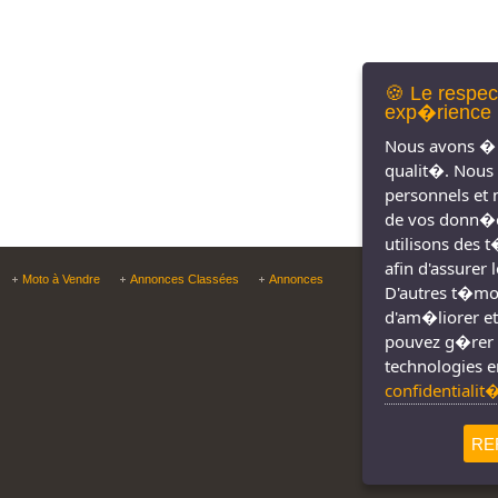
🍪 Le respec
exp�rience 
Nous avons � 
qualit�. Nous
personnels et 
de vos donn�e
utilisons des 
afin d'assurer
Copyright © Tous droit
Moto à Vendre
Annonces Classées
Annonces
D'autres t�moin
d'am�liorer et
pouvez g�rer 
technologies e
confidentialit
RE