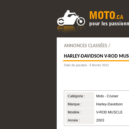
ANNONCES CLASSÉES /
HARLEY-DAVIDSON
V-ROD MUS
Date de parution : 6 février 2012
Catégorie :
Moto - Cruiser
Marque :
Harley-Davidson
Modèle :
V-ROD MUSCLE
Année :
2003