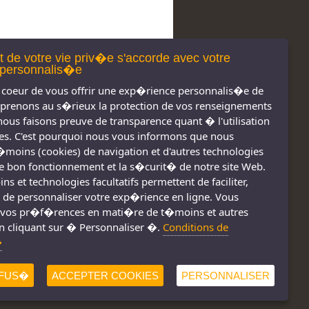
t de votre vie priv�e s'accorde avec votre
personnalis�e
coeur de vous offrir une exp�rience personnalis�e de
 prenons au s�rieux la protection de vos renseignements
nous faisons preuve de transparence quant � l'utilisation
s. C'est pourquoi nous vous informons que nous
t�moins (cookies) de navigation et d'autres technologies
 le bon fonctionnement et la s�curit� de notre site Web.
s réservés 2011-
Nous joindre
s et technologies facultatifs permettent de faciliter,
2026
Conditions d'utilisation
 de personnaliser votre exp�rience en ligne. Vous
vos pr�f�rences en mati�re de t�moins et autres
Consignes de sécurité
!
n cliquant sur � Personnaliser �.
Conditions de
�
FUS�
ACCEPTER COOKIES
PERSONNALISER