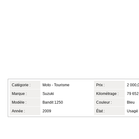
Catégorie :
Moto - Tourisme
Prix :
2 000,
Marque :
Suzuki
Kilométrage :
79 652
Modèle :
Bandit 1250
Couleur :
Bleu
Année :
2009
État :
Usagé