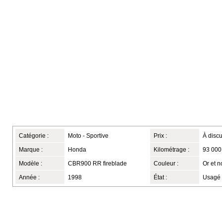
Catégorie :
Moto - Sportive
Prix :
À discu
Marque :
Honda
Kilométrage :
93 000
Modèle :
CBR900 RR fireblade
Couleur :
Or et n
Année :
1998
État :
Usagé