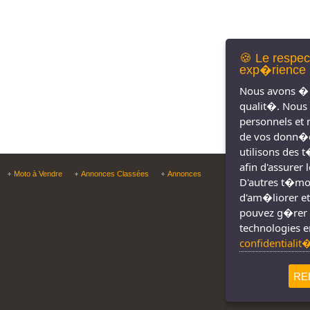
🍪 Le respec
exp�rience 
Nous avons � 
qualit�. Nous
personnels et 
de vos donn�e
utilisons des 
afin d'assurer
Copyright © Tous droit
Moto à Vendre
Annonces Classées
Annonces
D'autres t�moin
d'am�liorer et
pouvez g�rer 
technologies e
confidentialit
RE