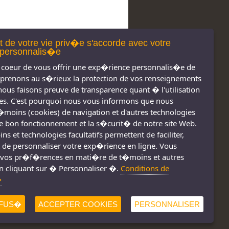
t de votre vie priv�e s'accorde avec votre
personnalis�e
coeur de vous offrir une exp�rience personnalis�e de
 prenons au s�rieux la protection de vos renseignements
nous faisons preuve de transparence quant � l'utilisation
s. C'est pourquoi nous vous informons que nous
t�moins (cookies) de navigation et d'autres technologies
 le bon fonctionnement et la s�curit� de notre site Web.
s réservés 2011-
Nous joindre
s et technologies facultatifs permettent de faciliter,
2026
Conditions d'utilisation
 de personnaliser votre exp�rience en ligne. Vous
vos pr�f�rences en mati�re de t�moins et autres
Consignes de sécurité
!
n cliquant sur � Personnaliser �.
Conditions de
�
FUS�
ACCEPTER COOKIES
PERSONNALISER