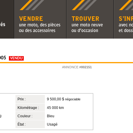
Vendre une moto, des pièces ou
Trouver une moto neuve ou
S'informer 
des accessoires
d'occasion
chroniques 
005
VENDU
ANNONCE #
002151
Prix :
9 500,00 $
négociable
Kilométrage :
45 000 km
g
Couleur :
Bleu
État :
Usagé