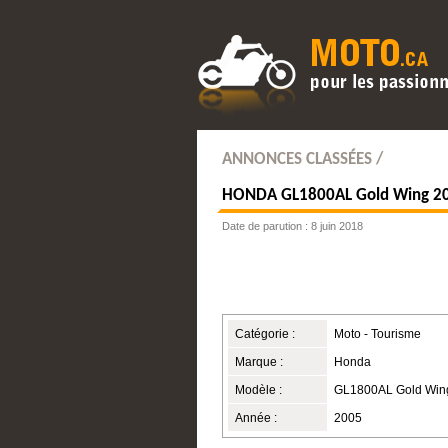
ANNONCES CLASSÉES /
HONDA
GL1800AL Gold Wing 2
Date de parution : 8 juin 2018
Catégorie :
Moto - Tourisme
Marque :
Honda
Modèle :
GL1800AL Gold Win
Année :
2005