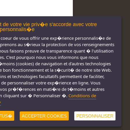
t de votre vie priv�e s'accorde avec votre
personnalis�e
coeur de vous offrir une exp�rience personnalis�e de
 prenons au s�rieux la protection de vos renseignements
nous faisons preuve de transparence quant � l'utilisation
s. C'est pourquoi nous vous informons que nous
t�moins (cookies) de navigation et d'autres technologies
 le bon fonctionnement et la s�curit� de notre site Web.
s réservés 2011-
Nous joindre
s et technologies facultatifs permettent de faciliter,
2026
Conditions d'utilisation
 de personnaliser votre exp�rience en ligne. Vous
vos pr�f�rences en mati�re de t�moins et autres
Consignes de sécurité
!
n cliquant sur � Personnaliser �.
Conditions de
�
FUS�
ACCEPTER COOKIES
PERSONNALISER