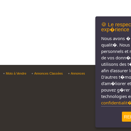
🍪 Le respec
exp�rience 
Nous avons � 
qualit�. Nous
personnels et 
de vos donn�e
utilisons des 
afin d'assurer
Copyright © Tous droit
Moto à Vendre
Annonces Classées
Annonces
D'autres t�moin
d'am�liorer et
pouvez g�rer 
technologies e
confidentialit
RE