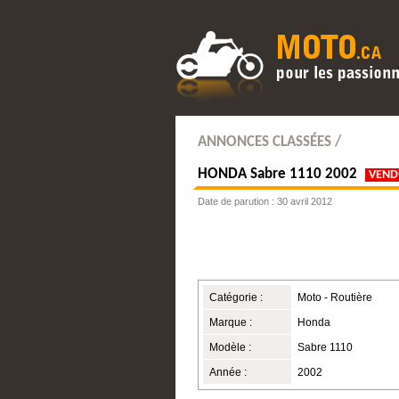
ANNONCES CLASSÉES /
HONDA
Sabre 1110 2002
VEND
Date de parution : 30 avril 2012
Catégorie :
Moto - Routière
Marque :
Honda
Modèle :
Sabre 1110
Année :
2002