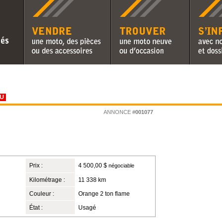
Vendre une moto, des pièces ou
Trouver une moto neuve ou
S'informer 
des accessoires
d'occasion
chroniques 
U
ANNONCE #
001077
Prix :
4 500,00 $
négociable
Kilométrage :
11 338 km
Couleur :
Orange 2 ton flame
État :
Usagé