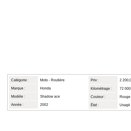
Catégorie :
Moto - Routière
Prix :
2 200,
Marque :
Honda
Kilométrage :
72 000
Modèle :
Shadow ace
Couleur :
Rouge 
Année :
2002
État :
Usagé