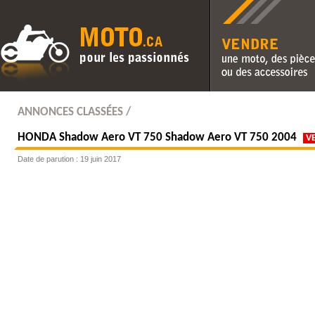
Vendre une moto, des pièc
des accessoires
ANNONCES CLASSÉES /
HONDA
Shadow Aero VT 750 Shadow Aero VT 750 2004
V
Date de parution : 19 juin 2017