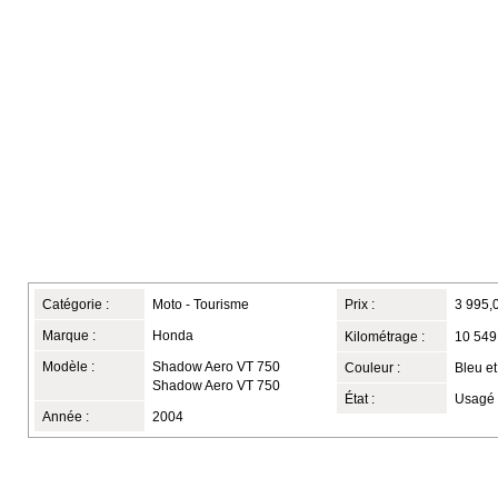
Catégorie :
Moto - Tourisme
Prix :
3 995,
Marque :
Honda
Kilométrage :
10 549
Modèle :
Shadow Aero VT 750
Couleur :
Bleu et
Shadow Aero VT 750
État :
Usagé
Année :
2004