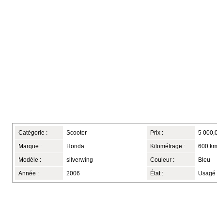
Catégorie :
Scooter
Prix :
5 000,
Marque :
Honda
Kilométrage :
600 k
Modèle :
silverwing
Couleur :
Bleu
Année :
2006
État :
Usagé