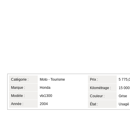
Catégorie :
Moto - Tourisme
Prix :
5 775,
Marque :
Honda
Kilométrage :
15 000
Modèle :
vtx1300
Couleur :
Grise
Année :
2004
État :
Usagé