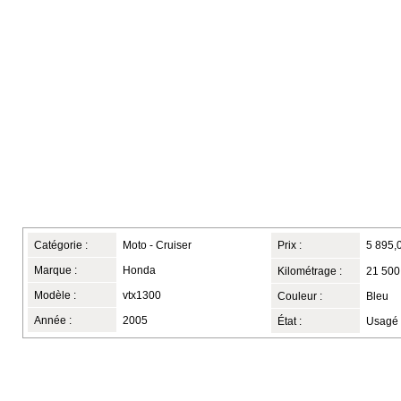
Catégorie :
Moto - Cruiser
Prix :
5 895,
Marque :
Honda
Kilométrage :
21 500
Modèle :
vtx1300
Couleur :
Bleu
Année :
2005
État :
Usagé