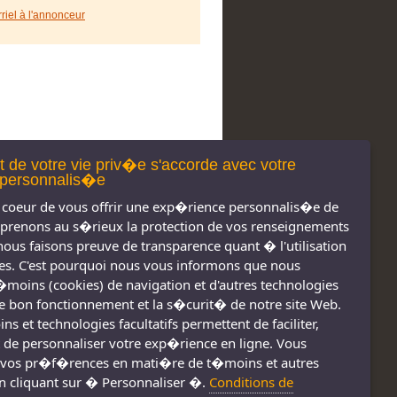
rriel à l'annonceur
t de votre vie priv�e s'accorde avec votre
personnalis�e
coeur de vous offrir une exp�rience personnalis�e de
 prenons au s�rieux la protection de vos renseignements
nous faisons preuve de transparence quant � l'utilisation
s. C'est pourquoi nous vous informons que nous
t�moins (cookies) de navigation et d'autres technologies
 le bon fonctionnement et la s�curit� de notre site Web.
s et technologies facultatifs permettent de faciliter,
 de personnaliser votre exp�rience en ligne. Vous
vos pr�f�rences en mati�re de t�moins et autres
n cliquant sur � Personnaliser �.
Conditions de