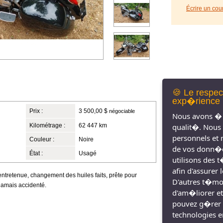
Écrire un cou
🍪 Le respec
exp�rience 
Prix :
3 500,00 $
négociable
Nous avons � 
Kilométrage :
62 447 km
qualit�. Nous
personnels et 
Couleur :
Noire
de vos donn�e
État :
Usagé
utilisons des 
afin d'assurer
entretenue, changement des huiles faits, prête pour
D'autres t�moin
 jamais accidenté.
d'am�liorer et
pouvez g�rer 
technologies e