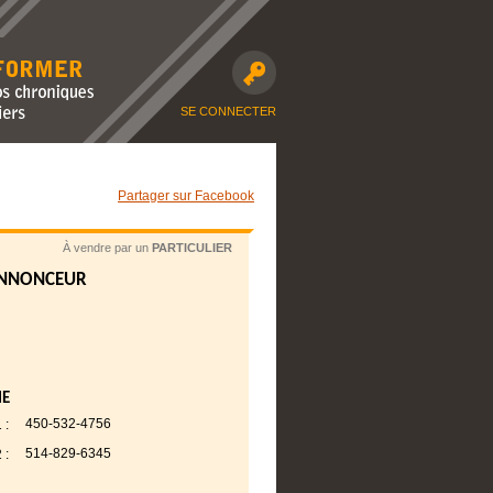
avec nos
moto et dossiers
SE CONNECTER
Partager sur Facebook
À vendre par un
PARTICULIER
ANNONCEUR
NE
450-532-4756
 :
514-829-6345
 :