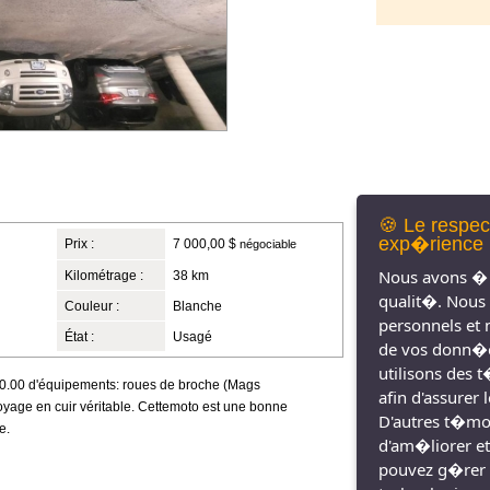
🍪 Le respec
exp�rience 
Prix :
7 000,00 $
négociable
Nous avons � 
Kilométrage :
38 km
qualit�. Nous
Couleur :
Blanche
personnels et 
État :
Usagé
de vos donn�e
utilisons des 
000.00 d'équipements: roues de broche (Mags
afin d'assurer
voyage en cuir véritable. Cettemoto est une bonne
D'autres t�moin
e.
d'am�liorer et
pouvez g�rer 