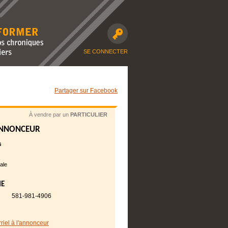
avec nos
moto et dossiers
SE CONNECTER
Partager sur Facebook
À vendre par un
PARTICULIER
ANNONCEUR
s
ale
NE
581-981-4906
rriel à l'annonceur