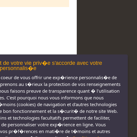
t de votre vie priv�e s'accorde avec votre
personnalis�e
coeur de vous offrir une exp�rience personnalis�e de
 prenons au s�rieux la protection de vos renseignements
nous faisons preuve de transparence quant � l'utilisation
s. C'est pourquoi nous vous informons que nous
t�moins (cookies) de navigation et d'autres technologies
 le bon fonctionnement et la s�curit� de notre site Web.
s et technologies facultatifs permettent de faciliter,
 de personnaliser votre exp�rience en ligne. Vous
vos pr�f�rences en mati�re de t�moins et autres