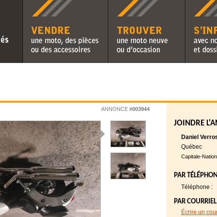
Vendre une moto, des pièces ou
Trouver une moto neuve ou
S'informer 
des accessoires
d'occasion
chroniques 
ANNONCE #
003944
JOINDRE L'
Daniel Verro
Québec
Capitale-Nation
PAR TÉLÉPHO
Téléphone :
PAR COURRIEL
Écrire un cou