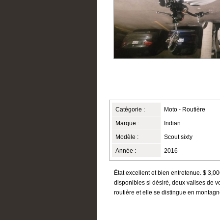
Catégorie :
Moto - Routière
Marque :
Indian
Modèle :
Scout sixty
Année :
2016
État excellent et bien entretenue. $ 3,
disponibles si désiré, deux valises de 
routière et elle se distingue en montagn