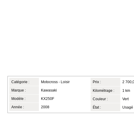
Catégorie :
Motocross - Loisir
Prix :
2 700,
Marque :
Kawasaki
Kilométrage :
1 km
Modèle :
KX250F
Couleur :
Vert
Année :
2008
État :
Usagé