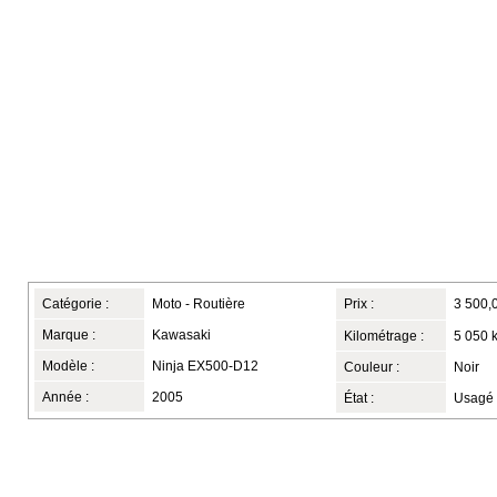
Catégorie :
Moto - Routière
Prix :
3 500,
Marque :
Kawasaki
Kilométrage :
5 050 
Modèle :
Ninja EX500-D12
Couleur :
Noir
Année :
2005
État :
Usagé