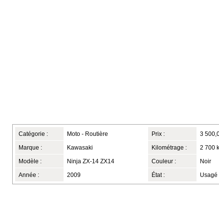
Catégorie :
Moto - Routière
Prix :
3 500,
Marque :
Kawasaki
Kilométrage :
2 700 
Modèle :
Ninja ZX-14 ZX14
Couleur :
Noir
Année :
2009
État :
Usagé