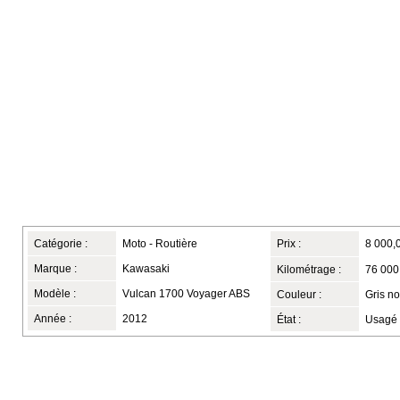
Catégorie :
Moto - Routière
Prix :
8 000,
Marque :
Kawasaki
Kilométrage :
76 000
Modèle :
Vulcan 1700 Voyager ABS
Couleur :
Gris no
Année :
2012
État :
Usagé