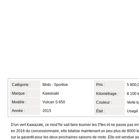
Catégorie :
Moto - Sportive
Prix :
5 800,
Marque :
Kawasaki
Kilométrage :
8 100 
Modèle :
Vulcan S 650
Couleur :
Verte 
Année :
2015
État :
Usagé
D'un vert Kawazaki, ce mod?le sait faire tourner les t?tes et ne passe pas i
en 2016 du concessionnaire, elle totalise maintenant un peu plus de 8000 k
sur la garantit pour les deux prochaines saisons de moto. Elle est vendue 