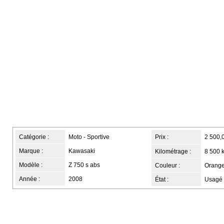
Catégorie :
Moto - Sportive
Prix :
2 500,
Marque :
Kawasaki
Kilométrage :
8 500 
Modèle :
Z 750 s abs
Couleur :
Orange
Année :
2008
État :
Usagé