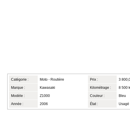
Catégorie :
Moto - Routière
Prix :
3 800,
Marque :
Kawasaki
Kilométrage :
8 500 
Modèle :
Z1000
Couleur :
Bleu
Année :
2006
État :
Usagé