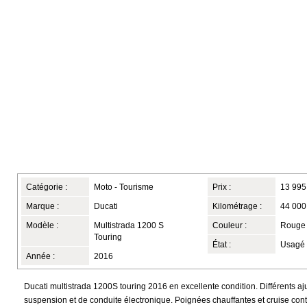
Catégorie :
Moto - Tourisme
Prix :
13 995
Marque :
Ducati
Kilométrage :
44 000
Modèle :
Multistrada 1200 S
Couleur :
Rouge
Touring
État :
Usagé
Année :
2016
Ducati multistrada 1200S touring 2016 en excellente condition. Différents a
suspension et de conduite électronique. Poignées chauffantes et cruise contr