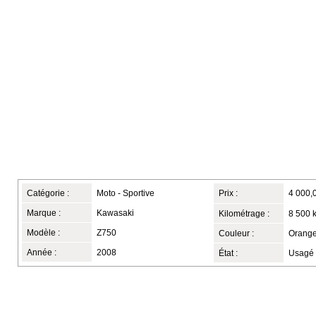
Catégorie :
Moto - Sportive
Prix :
4 000,
Marque :
Kawasaki
Kilométrage :
8 500 
Modèle :
Z750
Couleur :
Orange
Année :
2008
État :
Usagé