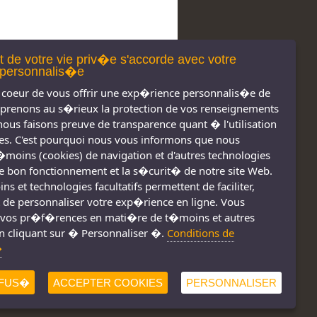
t de votre vie priv�e s'accorde avec votre
personnalis�e
coeur de vous offrir une exp�rience personnalis�e de
 prenons au s�rieux la protection de vos renseignements
nous faisons preuve de transparence quant � l'utilisation
s. C'est pourquoi nous vous informons que nous
t�moins (cookies) de navigation et d'autres technologies
 le bon fonctionnement et la s�curit� de notre site Web.
s et technologies facultatifs permettent de faciliter,
 de personnaliser votre exp�rience en ligne. Vous
s réservés 2011-
Nous joindre
vos pr�f�rences en mati�re de t�moins et autres
2026
n cliquant sur � Personnaliser �.
Conditions de
Conditions d'utilisation
�
Consignes de sécurité
!
FUS�
ACCEPTER COOKIES
PERSONNALISER