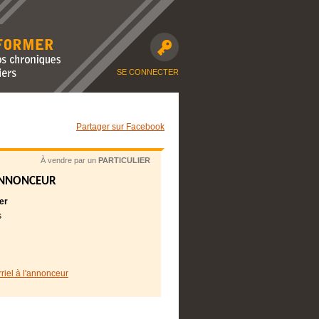
avec nos
moto et dossiers
SE CONNECTER
Partager sur Facebook
À vendre par un
PARTICULIER
ANNONCEUR
er
s
rriel à l'annonceur