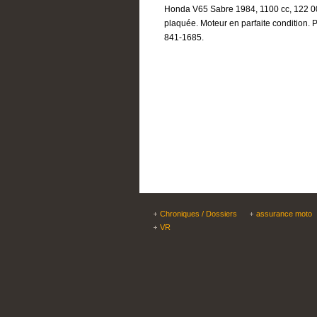
Honda V65 Sabre 1984, 1100 cc, 122 00
plaquée. Moteur en parfaite condition. 
841-1685.
Chroniques / Dossiers
assurance moto
VR