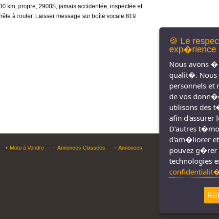
0 km, propre, 2900$, jamais accidentée, inspectée et
Prête à rouler. Laisser message sur boîte vocale 819
🍪 Le respec
exp�rience 
Nous avons � 
qualit�. Nous
personnels et 
de vos donn�e
utilisons des 
afin d'assurer
D'autres t�moin
d'am�liorer et
Copyright © Tous droit
Moto à Vendre
Annonces Classées
Annonces
pouvez g�rer 
technologies e
confidentialit
RE