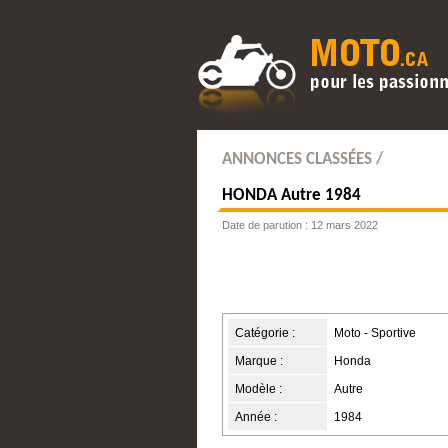
ANNONCES CLASSÉES /
HONDA
Autre 1984
Date de parution : 12 mars 2022
Catégorie :
Moto - Sportive
Marque :
Honda
Modèle :
Autre
Année :
1984