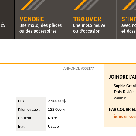
Vendre une moto, des pièces ou
Trouver une moto neuve ou
S'informer 
des accessoires
d'occasion
chroniques 
ANNONCE #
003177
JOINDRE L'
Sophie Greni
Trois-Rivière
Mauricie
Prix :
2 900,00 $
Kilométrage :
122 000 km
PAR COURRIEL
Écrire un cou
Couleur :
Noire
État :
Usagé