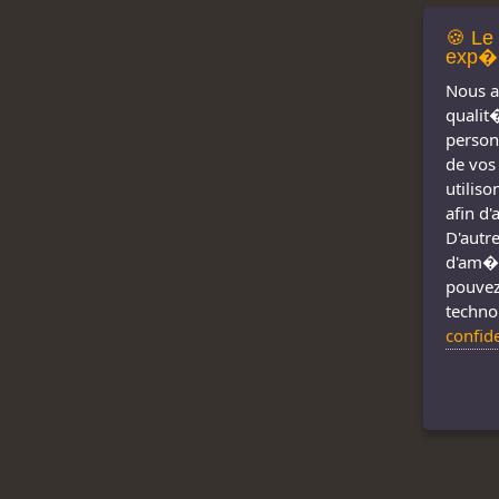
🍪 Le
exp�r
Nous a
qualit
person
de vos
utilis
afin d
D'autre
d'am�l
pouvez
techno
confid