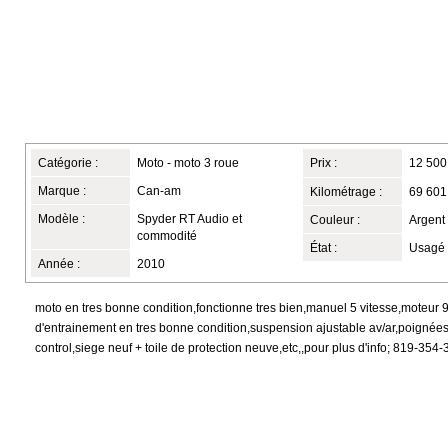
Catégorie :
Moto - moto 3 roue
Prix :
12 500
Marque :
Can-am
Kilométrage :
69 601
Modèle :
Spyder RT Audio et
Couleur :
Argent 
commodité
État :
Usagé
Année :
2010
moto en tres bonne condition,fonctionne tres bien,manuel 5 vitesse,moteur 
d'entrainement en tres bonne condition,suspension ajustable av/ar,poignées
control,siege neuf + toile de protection neuve,etc,,pour plus d'info; 819-354-