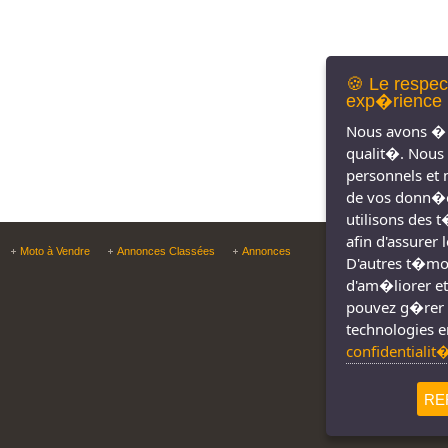
🍪 Le respec
exp�rience 
Nous avons � 
qualit�. Nous
personnels et 
de vos donn�e
utilisons des 
afin d'assurer
Copyright © Tous droit
Moto à Vendre
Annonces Classées
Annonces
D'autres t�moin
d'am�liorer et
pouvez g�rer 
technologies e
confidentialit
RE