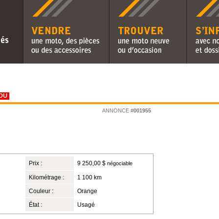
Vendre une moto, des pièces ou
Trouver une moto neuve ou
S'informer 
des accessoires
d'occasion
chroniques 
DU
ANNONCE #
001955
Prix :
9 250,00 $
négociable
Kilométrage :
1 100 km
Couleur :
Orange
État :
Usagé