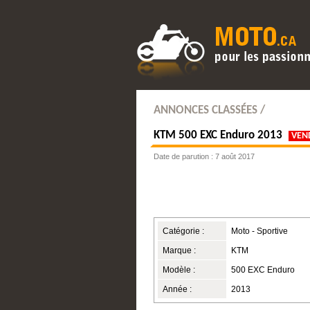
ANNONCES CLASSÉES /
KTM
500 EXC Enduro 2013
VEN
Date de parution : 7 août 2017
Catégorie :
Moto - Sportive
Marque :
KTM
Modèle :
500 EXC Enduro
Année :
2013