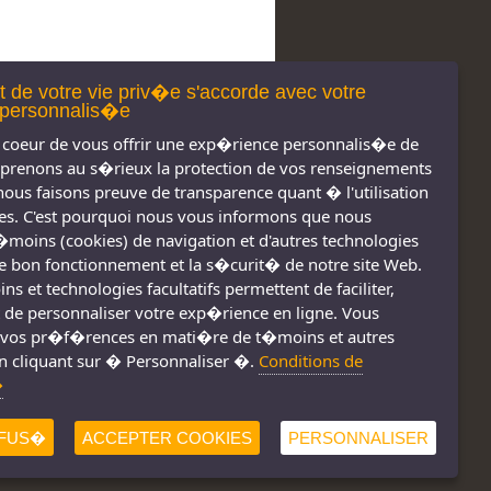
t de votre vie priv�e s'accorde avec votre
personnalis�e
coeur de vous offrir une exp�rience personnalis�e de
 prenons au s�rieux la protection de vos renseignements
nous faisons preuve de transparence quant � l'utilisation
s. C'est pourquoi nous vous informons que nous
t�moins (cookies) de navigation et d'autres technologies
 le bon fonctionnement et la s�curit� de notre site Web.
s réservés 2011-
Nous joindre
s et technologies facultatifs permettent de faciliter,
2026
Conditions d'utilisation
 de personnaliser votre exp�rience en ligne. Vous
vos pr�f�rences en mati�re de t�moins et autres
Consignes de sécurité
!
n cliquant sur � Personnaliser �.
Conditions de
�
FUS�
ACCEPTER COOKIES
PERSONNALISER