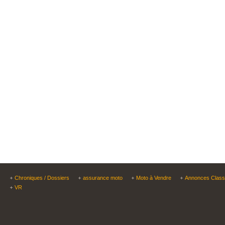
Chroniques / Dossiers
assurance moto
Moto à Vendre
Annonces Clas
VR