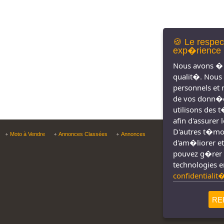
🍪 Le respec
exp�rience 
Nous avons � 
qualit�. Nous
personnels et 
de vos donn�e
utilisons des 
afin d'assurer
D'autres t�moin
Copyright © Tous droit
Moto à Vendre
Annonces Classées
Annonces
d'am�liorer et
pouvez g�rer 
technologies e
confidentialit
RE