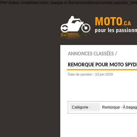
PHP Notice: Undefined index: marque in /home/moto/domains/moto.ca/public_html/t
ANNONCES CLASSÉES /
REMORQUE POUR MOTO SPYD
Date de parution : 13 juin 2019
Catégorie :
Remorque - À baga