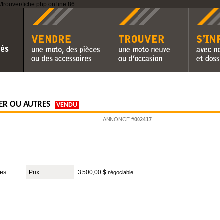
rouver/fiche.php on line 86
Vendre une moto, des pièces ou
Trouver une moto neuve ou
S'informer 
des accessoires
d'occasion
chroniques 
ER OU AUTRES
VENDU
ANNONCE #
002417
ges
Prix :
3 500,00 $
négociable