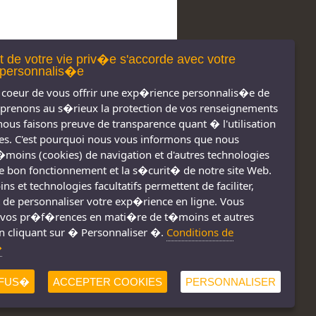
t de votre vie priv�e s'accorde avec votre
personnalis�e
coeur de vous offrir une exp�rience personnalis�e de
 prenons au s�rieux la protection de vos renseignements
nous faisons preuve de transparence quant � l'utilisation
s. C'est pourquoi nous vous informons que nous
t�moins (cookies) de navigation et d'autres technologies
 le bon fonctionnement et la s�curit� de notre site Web.
s et technologies facultatifs permettent de faciliter,
s réservés 2011-
Nous joindre
 de personnaliser votre exp�rience en ligne. Vous
2026
Conditions d'utilisation
vos pr�f�rences en mati�re de t�moins et autres
n cliquant sur � Personnaliser �.
Conditions de
Consignes de sécurité
!
�
FUS�
ACCEPTER COOKIES
PERSONNALISER