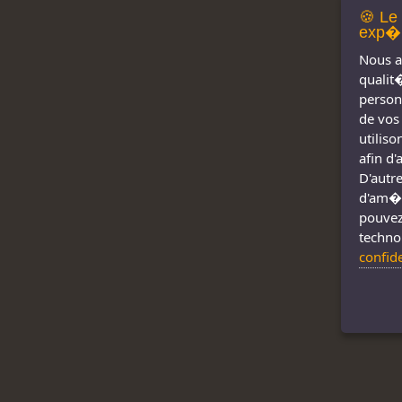
🍪 Le
exp�r
Nous a
qualit
person
de vos
utilis
afin d
D'autre
d'am�l
pouvez
techno
confid