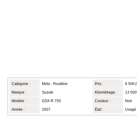
Catégorie :
Moto - Routière
Prix :
6 500,
Marque :
Suzuki
Kilométrage :
13 500
Modèle :
GSX-R 750
Couleur :
Noir
Année :
2007
État :
Usagé