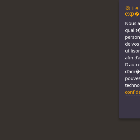
🍪 Le
exp�r
Nous a
qualit
person
de vos
utilis
afin d
D'autre
d'am�l
pouvez
techno
confid