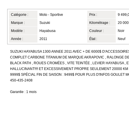
Catégorie :
Moto - Sportive
Prix :
9 499,
Marque :
Suzuki
Kilométrage :
20 000
Modèle :
Hayabusa
Couleur :
Noir
Année :
2011
État :
Neuf
SUZUKI HAYABUSA 1300 ANNEE 2011 AVEC + DE 6000$ D'ACCESSOIRE
COMPLET CARBONE TITANIUM DE MARQUE AKRAPOVIC , RALONGE D
BLACK PATH , ROUES CROMÉES , VITE TEINTÉE , LEVIER HAYABUSA , E
HALLUCINANT!!!! ET EXCESSIVEMENT PROPRE SEULEMENT 20000 KM 
9999$ SPÉCIAL FIN DE SAISON : 9499$ POUR PLUS D'INFOS GOULET
450-435-2408
Garantie : 1 mois