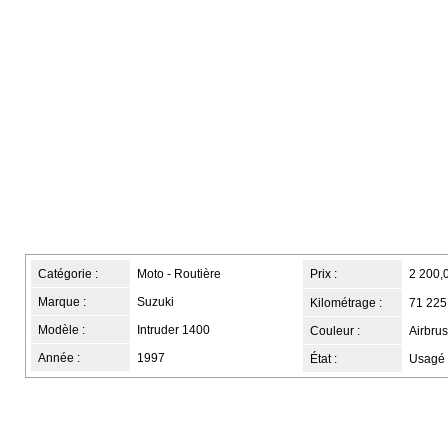
Catégorie :
Moto - Routière
Prix :
2 200,
Marque :
Suzuki
Kilométrage :
71 225
Modèle :
Intruder 1400
Couleur :
Airbru
Année :
1997
État :
Usagé