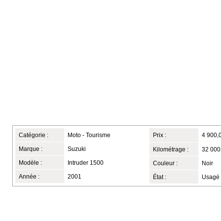
Catégorie :
Moto - Tourisme
Prix :
4 900,
Marque :
Suzuki
Kilométrage :
32 000
Modèle :
Intruder 1500
Couleur :
Noir
Année :
2001
État :
Usagé