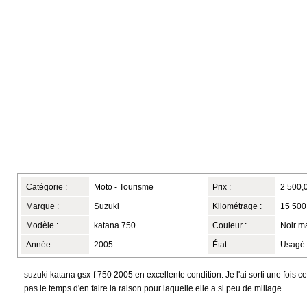
Catégorie :
Moto - Tourisme
Prix :
2 500,
Marque :
Suzuki
Kilométrage :
15 500
Modèle :
katana 750
Couleur :
Noir m
Année :
2005
État :
Usagé
suzuki katana gsx-f 750 2005 en excellente condition. Je l'ai sorti une fois ce
pas le temps d'en faire la raison pour laquelle elle a si peu de millage.