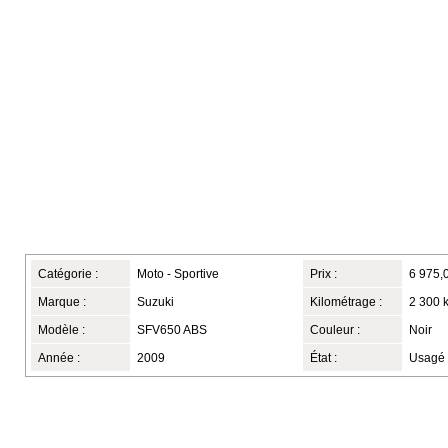
Catégorie :
Moto - Sportive
Prix :
6 975,
Marque :
Suzuki
Kilométrage :
2 300 
Modèle :
SFV650 ABS
Couleur :
Noir
Année :
2009
État :
Usagé