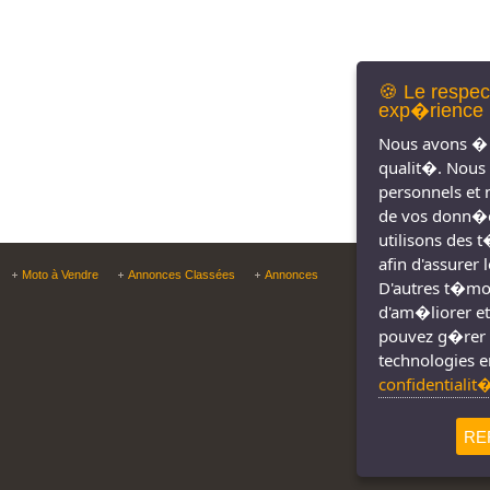
🍪 Le respec
exp�rience 
Nous avons � 
qualit�. Nous
personnels et 
de vos donn�e
utilisons des 
afin d'assurer
Copyright © Tous droit
Moto à Vendre
Annonces Classées
Annonces
D'autres t�moin
d'am�liorer et
pouvez g�rer 
technologies e
confidentialit
RE